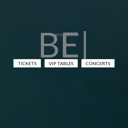
|
Teatro Barceló
TICKETS
VIP TABLES
CONCERTS