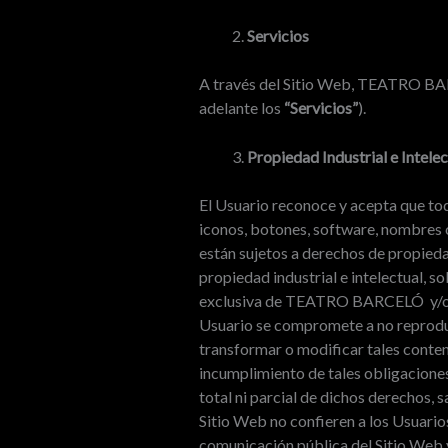
Servicios
A través del Sitio Web, TEATRO BARC
adelante los
“Servicios”
).
Propiedad Industrial e Intelec
El Usuario reconoce y acepta que tod
iconos, botones, software, nombres c
están sujetos a derechos de propieda
propiedad industrial e intelectual, 
exclusiva de TEATRO BARCELÓ y/o de t
Usuario se compromete a no reproduci
transformar o modificar tales cont
incumplimiento de tales obligaciones.
total ni parcial de dichos derechos,
Sitio Web no confieren a los Usuarios
comunicación pública del Sitio Web y