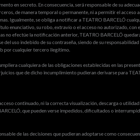
mento en secreto. En consecuencia, será responsable de su adecuad
ceros, de manera temporal o permanente, ni a permitir el acceso a
enas. Igualmente, se obliga a notificar a TEATRO BARCELÓ cualqu
tulo enunciativo, su robo, extravío o el acceso no autorizado, con e
ras no efectúe la notificación anterior, TEATRO BARCELÓ quedará
 del uso indebido de su contraseña, siendo de su responsabilidad cu
b por cualquier tercero ilegítimo.
umpliera cualquiera de las obligaciones establecidas en las prese
erjuicios que de dicho incumplimiento pudieran derivarse para 
so continuado, ni la correcta visualización, descarga o utilidad
ARCELÓ, que pueden verse impedidos, dificultados o interrumpido
ble de las decisiones que pudieran adoptarse como consecuenci