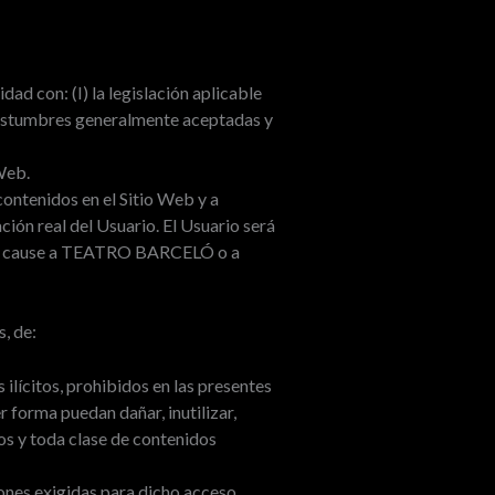
ad con: (I) la legislación aplicable
 costumbres generalmente aceptadas y
Web.
contenidos en el Sitio Web y a
ón real del Usuario. El Usuario será
s que cause a TEATRO BARCELÓ o a
, de:
ilícitos, prohibidos en las presentes
 forma puedan dañar, inutilizar,
vos y toda clase de contenidos
iones exigidas para dicho acceso.