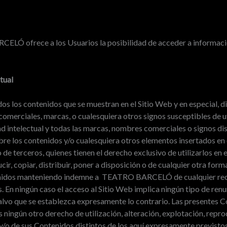
ELÓ ofrece a los Usuarios la posibilidad de acceder a informació
tual
os los contenidos que se muestran en el Sitio Web y en especial, di
omerciales, marcas, o cualesquiera otros signos susceptibles de ut
d intelectual y todas las marcas, nombres comerciales o signos dis
sobre los contenidos y/o cualesquiera otros elementos insertados en
erceros, quienes tienen el derecho exclusivo de utilizarlos en el
r, copiar, distribuir, poner a disposición o de cualquier otra fo
enidos manteniendo indemne a TEATRO BARCELÓ de cualquier recl
 En ningún caso el acceso al Sitio Web implica ningún tipo de renun
 salvo que se establezca expresamente lo contrario. Las presentes 
 ningún otro derecho de utilización, alteración, explotación, repro
/o de sus Contenidos distintos de los aquí expresamente previstos