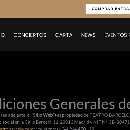
COMPRAR ENTRA
IO
CONCIERTOS
CARTA
NEWS
EVENTOS 
iciones Generales d
m
(en adelante, el “
Sitio Web
”) es propiedad de TEATRO BARCELÓ M
io social en la Calle Barceló, 11, 28013 Madrid y NIF Nº CB-884710
atrobarcelo.com
y teléfono: (+34) 914 470 128.