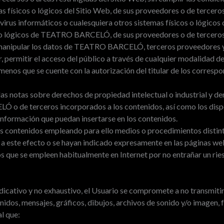
s físicos o lógicos del Sitio Web, de sus proveedores o de terceros
d virus informáticos o cualesquiera otros sistemas físicos o lógico
s o lógicos de TEATRO BARCELÓ, de sus proveedores o de terceros
/o manipular los datos de TEATRO BARCELÓ, terceros proveedores y
ir, permitir el acceso del público a través de cualquier modalidad 
menos que se cuente con la autorización del titular de los correspo
las notas sobre derechos de propiedad intelectual o industrial y de
 de terceros incorporados a los contenidos, así como los dispo
nformación que puedan insertarse en los contenidos.
s contenidos empleando para ello medios o procedimientos distinto
 a este efecto o se hayan indicado expresamente en las páginas w
os que se empleen habitualmente en Internet por no entrañar un ries
ndicativo y no exhaustivo, el Usuario se compromete a no transmitir
idos, mensajes, gráficos, dibujos, archivos de sonido y/o imagen, 
al que: