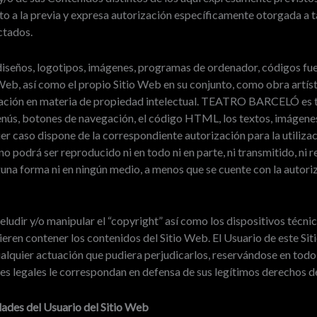
eto a la previa y expresa autorización específicamente otorgada
ctados.
 diseños, logotipos, imágenes, programas de ordenador, códigos fuen
o Web, así como el propio Sitio Web en su conjunto, como obra artí
lación en materia de propiedad intelectual. TEATRO BARCELÓ es ti
menús, botones de navegación, el código HTML, los textos, imágenes,
er caso dispone de la correspondiente autorización para la utiliza
o podrá ser reproducido ni en todo ni en parte, ni transmitido, ni 
una forma ni en ningún medio, a menos que se cuente con la autoriza
ludir y/o manipular el “copyright” así como los dispositivos técni
ren contener los contenidos del Sitio Web. El Usuario de este S
cualquier actuación que pudiera perjudicarlos, reservándose en 
es legales le correspondan en defensa de sus legítimos derechos de 
ades del Usuario del Sitio Web