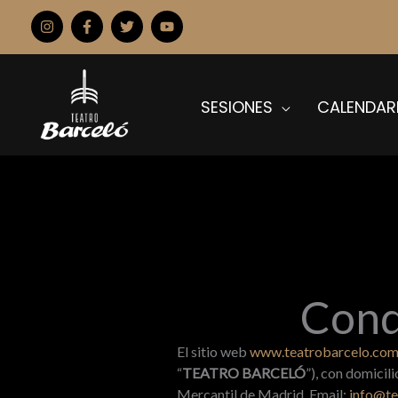
Ir
al
contenido
SESIONES
CALENDAR
Cond
El sitio web
www.teatrobarcelo.co
“
TEATRO BARCELÓ
”), con domicil
Mercantil de Madrid. Email:
info@te