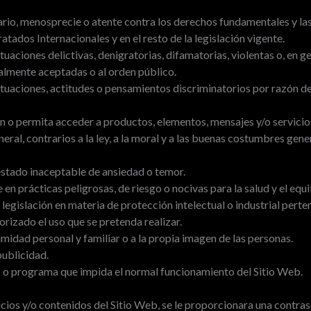
rio, menosprecie o atente contra los derechos fundamentales y la
atados Internacionales y en el resto de la legislación vigente.
aciones delictivas, denigratorias, difamatorias, violentas o, en gene
lmente aceptadas o al orden público.
tuaciones, actitudes o pensamientos discriminatorios por razón de s
n o permita acceder a productos, elementos, mensajes y/o servicios 
eral, contrarios a la ley, a la moral y a las buenas costumbres ge
estado inaceptable de ansiedad o temor.
 en prácticas peligrosas, de riesgo o nocivas para la salud y el equi
a legislación en materia de protección intelectual o industrial p
orizado el uso que se pretenda realizar.
timidad personal y familiar o a la propia imagen de las personas.
publicidad.
us o programa que impida el normal funcionamiento del Sitio Web.
icios y/o contenidos del Sitio Web, se le proporcionara una contras