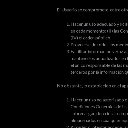
El Usuario se compromete, entre otro
Hacer un uso adecuado y lícito
en cada momento; (II) las Co
(IV) el orden público.
Proveerse de todos los medios
Facilitar información veraz a
mantenerlos actualizados en 
el único responsable de las m
terceros por la información qu
No obstante, lo establecido en el ap
Hacer un uso no autorizado o f
Condiciones Generales de Uso, 
sobrecargar, deteriorar o impe
almacenados en cualquier equ
Acceder o intentar acceder a 