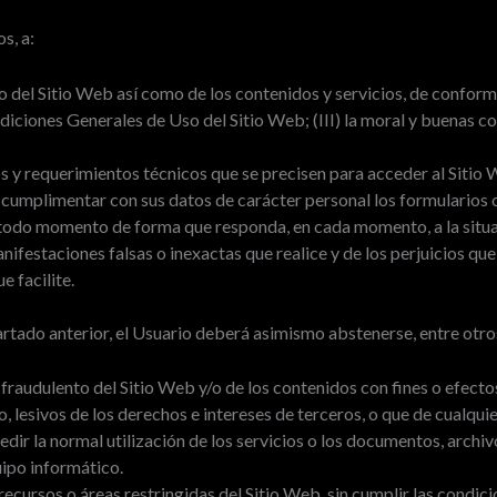
s, a:
 del Sitio Web así como de los contenidos y servicios, de conformid
ndiciones Generales de Uso del Sitio Web; (III) la moral y buenas
 y requerimientos técnicos que se precisen para acceder al Sitio 
l cumplimentar con sus datos de carácter personal los formularios 
todo momento de forma que responda, en cada momento, a la situaci
anifestaciones falsas o inexactas que realice y de los perjuicio
e facilite.
artado anterior, el Usuario deberá asimismo abstenerse, entre otros
raudulento del Sitio Web y/o de los contenidos con fines o efectos 
lesivos de los derechos e intereses de terceros, o que de cualquier
dir la normal utilización de los servicios o los documentos, archi
ipo informático.
recursos o áreas restringidas del Sitio Web, sin cumplir las condic