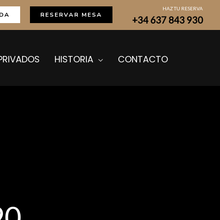
HAZ TU RESERVA
DA
RESERVAR MESA
+34 637 843 930
PRIVADOS
HISTORIA
CONTACTO
90