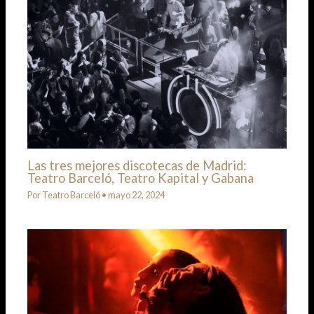
Las tres mejores discotecas de Madrid:
Teatro Barceló, Teatro Kapital y Gabana
Por
Teatro Barceló
•
mayo 22, 2024