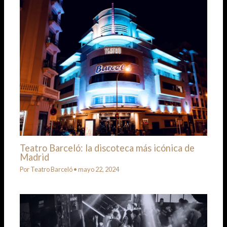
Teatro Barceló: la discoteca más icónica de
Madrid
Por
Teatro Barceló
•
mayo 22, 2024