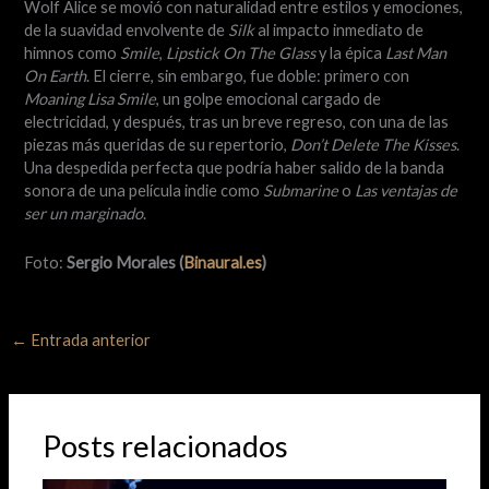
Wolf Alice se movió con naturalidad entre estilos y emociones,
de la suavidad envolvente de
Silk
al impacto inmediato de
himnos como
Smile
,
Lipstick On The Glass
y la épica
Last Man
On Earth
. El cierre, sin embargo, fue doble: primero con
Moaning Lisa Smile
, un golpe emocional cargado de
electricidad, y después, tras un breve regreso, con una de las
piezas más queridas de su repertorio,
Don’t Delete The Kisses
.
Una despedida perfecta que podría haber salido de la banda
sonora de una película indie como
Submarine
o
Las ventajas de
ser un marginado
.
Foto:
Sergio Morales (
Binaural.es
)
←
Entrada anterior
Posts relacionados