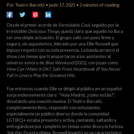
Por
Teatro Barceló
•
junio 17, 2025
•
2 minutes of reading
Desde el primer acorde de
Formidable Cool
, seguido por la
irresistible
Delicious Things
, quedó claro que aquello no iba a
ser una simple actuación. El grupo salió con paso firme y
seguro, sin aspavientos, liderado por una Ellie Roswell que
impuso respeto con su sola presencia. La banda arrancó el
show con temas que transportaron a los asistentes al
universo sonoro de
Blue Weekend
(2021), con joyas como
How Can I Make It OK?
,
Safe From Heartbreak (If You Never
Fall in Love)
y
Play the Greatest Hits
.
Fue entonces cuando Ellie se dirigió al público en un español
sorprendentemente claro: “Hola Madrid, ¿cómo estáis?”,
desatando una ovación masiva. El Teatro Barceló,
completamente lleno, respondió con entusiasmo,
especialmente un público diverso donde la comunidad
LGTBIQ+ estaba presente y activa, cantando, saltando y
entregándose por completo en temas como
Bros
y la furiosa
Yuk Foo
. En esta última, Roswell levantó su ya característico